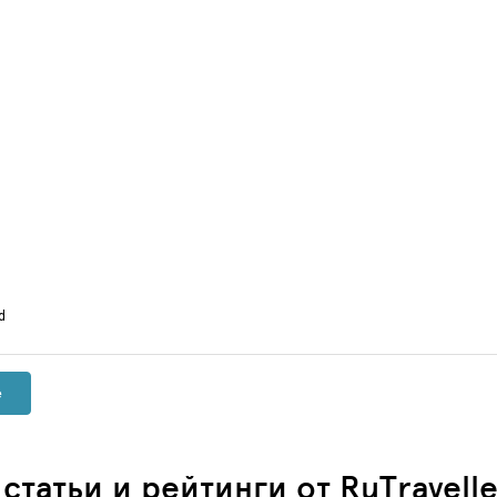
d
е
татьи и рейтинги от RuTravelle