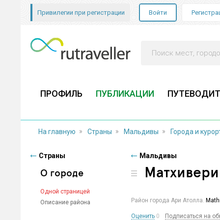
Привилегии при регистрации
Войти
Регистра
ПРОФИЛЬ
ПУБЛИКАЦИИ
ПУТЕВОДИТ
»
»
»
На главную
Страны
Мальдивы
Города и курор
Страны
Мальдивы
Матхивери
О городе
Одной страницей
Район города Ари Атолла.
Mathi
Описание района
Оценить
0
Подписаться на о