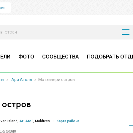
ция
ЕЛИ
ФОТО
СООБЩЕСТВА
ПОДОБРАТЬ ОТД
»
»
ты
Ари Атолл
Матхивери остров
 остров
veri Island,
Ari Atoll
, Maldives
•
Карта района
бновления