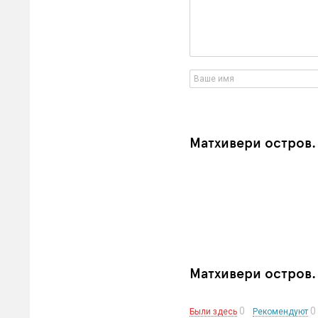
Матхивери остров.
Матхивери остров
0
0
Были здесь
Рекомендуют