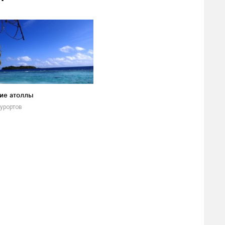
ие атоллы
урортов