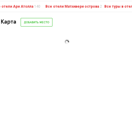
 отели Ари Атолла
140
Все отели Матхивери острова
2
Все туры в оте
 Карта
ДОБАВИТЬ МЕСТО