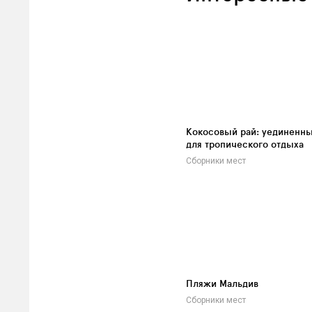
Кокосовый рай: уединенны
для тропического отдыха
Сборники мест
Пляжи Мальдив
Сборники мест