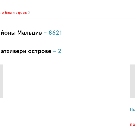
ые были здесь
0
районы Мальдив
– 8621
Матхивери острове
– 2
Ho
по