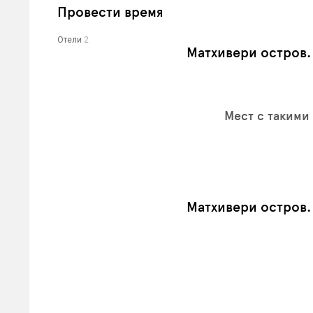
Провести время
Отели
2
Матхивери остров
Мест с такими
Матхивери остров