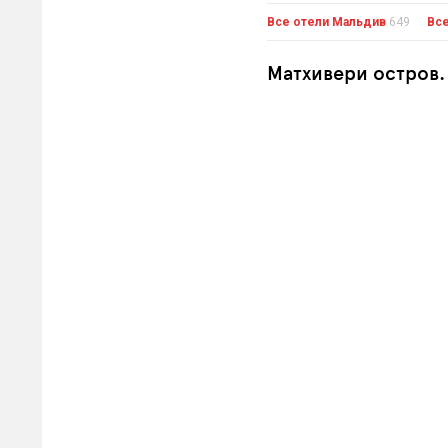
Все отели Мальдив
649
Все
Матхивери остров.