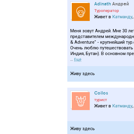
Adinath
Андрей
Туроператор
Живет в
Катманду
Меня зовут Андрей. Мне 30 л
представителем международной
& Adventure" - крупнейший ту
Очень люблю путешествовать п
Индия, Бутан). В основном п
...
Ещё
Живу здесь
Coilos
турист
Живет в
Катманду
Живу здесь