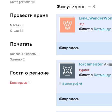
Карта региона
98
Живут здесь
– 8
Провести время
Lena_WanderWon
Гид
Места
98
Живет в
Катманду
Отели
331
Почитать
Живу здесь
Вопросы и советы
1
Заметки
2
torchmeister
Анд
турист
Гости о регионе
Живет в
Катманду
Были здесь
41
8 фотографий
Живу здесь