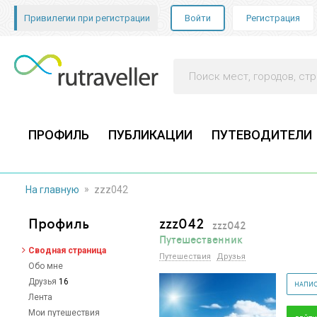
Привилегии при регистрации
Войти
Регистрация
ПРОФИЛЬ
ПУБЛИКАЦИИ
ПУТЕВОДИТЕЛИ
»
На главную
zzz042
Профиль
zzz042
zzz042
Путешественник
Сводная страница
Путешествия
Друзья
Обо мне
Друзья
16
НАПИС
Лента
Мои путешествия