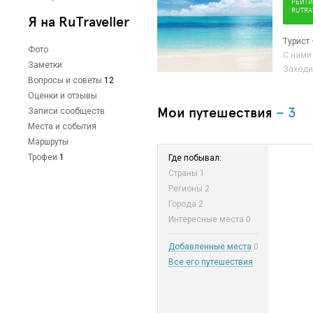
РЕЙТИ
RUTRA
Я на RuTraveller
Турист 
Фото
С нами
Заметки
Заходи
Вопросы и советы
12
Оценки и отзывы
Мои путешествия
– 3
Записи сообществ
Места и события
Маршруты
Трофеи
1
Где побывал:
Страны
1
Регионы
2
Города
2
Интересные места
0
Добавленные места
0
Все его путешествия