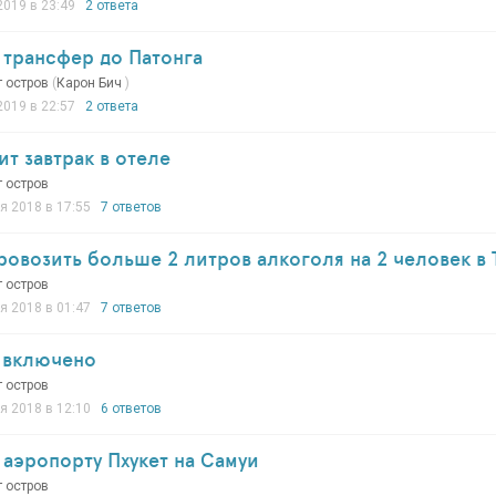
2019 в 23:49
2 ответа
трансфер до Патонга
т остров
(
Карон Бич
)
2019 в 22:57
2 ответа
ит завтрак в отеле
т остров
я 2018 в 17:55
7 ответов
овозить больше 2 литров алкоголя на 2 человек в 
т остров
я 2018 в 01:47
7 ответов
е включено
т остров
я 2018 в 12:10
6 ответов
 аэропорту Пхукет на Самуи
т остров