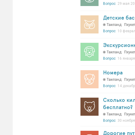
Вопрос
29 мая 20
Детские бас
Таиланд
:
Пхуке
Вопрос
10 феврал
Экскурсионн
Таиланд
:
Пхуке
Вопрос
16 января
Номера
Таиланд
:
Пхуке
Вопрос
14 декабр
Сколько кил
бесплатно?
Таиланд
:
Пхуке
Вопрос
30 ноября
Дорогие пут