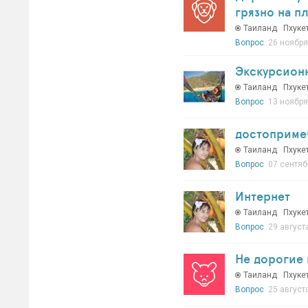
грязно на пл
Таиланд
:
Пхуке
Вопрос
26 ноября
Экскурсионн
Таиланд
:
Пхуке
Вопрос
13 ноября
достоприме
Таиланд
:
Пхуке
Вопрос
07 сентяб
Интернет
Таиланд
:
Пхуке
Вопрос
29 август
Не дорогие 
Таиланд
:
Пхуке
Вопрос
25 август