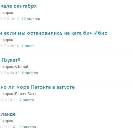
ачале сентября
т остров
017 в 16:12
12 ответов
ти если мы остановились на ката бич Ибис
т остров
017 в 08:16
1 ответ
 Пхукет?
т остров
;
Китай
:
017 в 08:07
5 ответов
сно ли море Патонга в августе
т остров
(
Патонг Бич
)
17 в 18:11
2 ответа
йланде
т остров
17 в 11:41
8 ответов