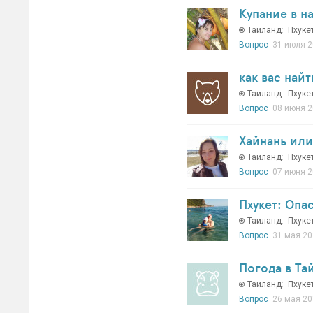
Купание в н
Таиланд
:
Пхуке
Вопрос
31 июля 2
как вас най
Таиланд
:
Пхуке
Вопрос
08 июня 2
Хайнань или
Таиланд
:
Пхуке
Вопрос
07 июня 2
Пхукет: Опа
Таиланд
:
Пхуке
Вопрос
31 мая 20
Погода в Та
Таиланд
:
Пхуке
Вопрос
26 мая 20