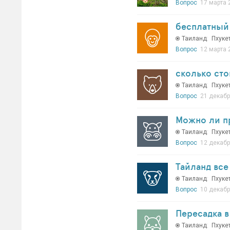
Вопрос
17 марта 
бесплатный 
Таиланд
:
Пхуке
Вопрос
12 марта 
сколько сто
Таиланд
:
Пхуке
Вопрос
21 декабр
Можно ли пр
Таиланд
:
Пхуке
Вопрос
12 декабр
Тайланд вс
Таиланд
:
Пхуке
Вопрос
10 декабр
Пересадка в
Таиланд
:
Пхуке