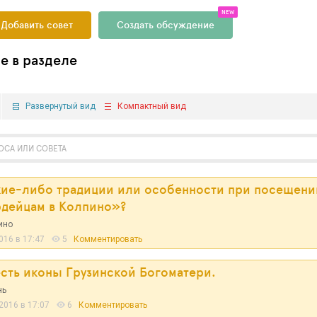
NEW
Добавить совет
Создать обсуждение
е в разделе
Развернутый вид
Компактный вид
акие-либо традиции или особенности при посещени
рдейцам в Колпино»?
ино
16 в 17:47
5
Комментировать
есть иконы Грузинской Богоматери.
нь
016 в 17:07
6
Комментировать