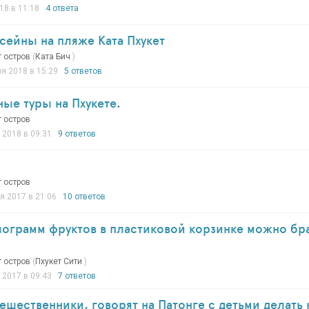
18 в 11:18
4 ответа
сейны на пляже Ката Пхукет
т остров
(
Ката Бич
)
я 2018 в 15:29
5 ответов
ые туры на Пхукете.
т остров
 2018 в 09:31
9 ответов
т остров
я 2017 в 21:06
10 ответов
ограмм фруктов в пластиковой корзинке можно бра
т остров
(
Пхукет Сити
)
 2017 в 09:43
7 ответов
ешественники, говорят на Патонге с детьми делать не