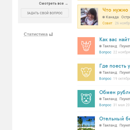
Смотреть все
Что нужно
ЗАДАТЬ СВОЙ ВОПРОС
Канада
:
Остр
Совет
26 ноября
Статистика
Как вас най
Таиланд
:
Пхуке
Вопрос
22 ноября
Где поесть 
Таиланд
:
Пхуке
Вопрос
19 октябр
Обмен рубле
Таиланд
:
Пхуке
Вопрос
31 мая 20
Отельный б
Таиланд
:
Пхуке