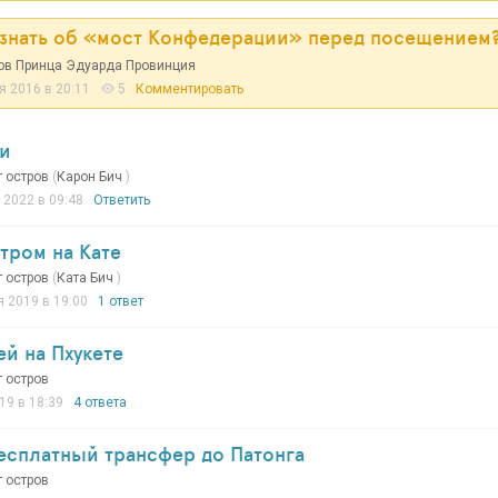
 знать об «мост Конфедерации» перед посещением
ов Принца Эдуарда Провинция
 2016 в 20:11
5
Комментировать
ти
т остров
(
Карон Бич
)
 2022 в 09:48
Ответить
утром на Кате
т остров
(
Ката Бич
)
я 2019 в 19:00
1 ответ
й на Пхукете
т остров
19 в 18:39
4 ответа
есплатный трансфер до Патонга
т остров