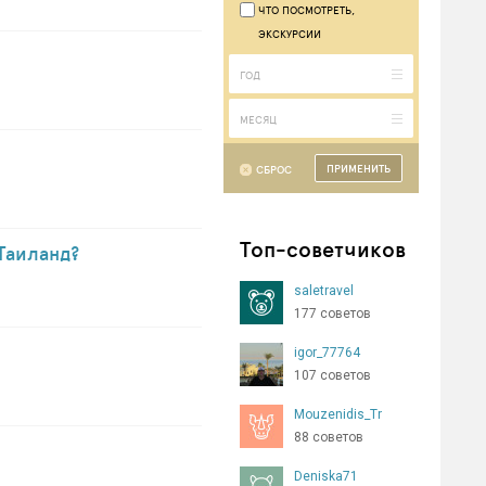
ЧТО ПОСМОТРЕТЬ,
ЭКСКУРСИИ
СБРОС
Топ-советчиков
Таиланд?
saletravel
177 советов
igor_77764
107 советов
Mouzenidis_Tr
88 советов
Deniska71