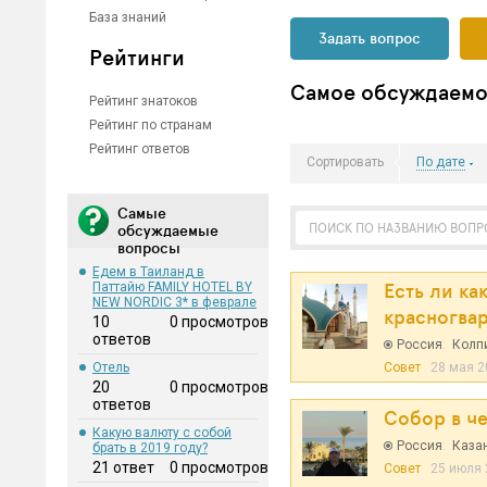
База знаний
Задать вопрос
Рейтинги
Самое обсуждаемо
Рейтинг знатоков
Рейтинг по странам
Рейтинг ответов
Сортировать
По дате
Самые
обсуждаемые
вопросы
Едем в Таиланд в
Есть ли к
Паттайю FAMILY HOTEL BY
NEW NORDIC 3* в феврале
красногва
10
0 просмотров
ответов
Россия
:
Колп
Совет
28 мая 20
Отель
20
0 просмотров
ответов
Собор в ч
Какую валюту с собой
Россия
:
Каза
брать в 2019 году?
21 ответ
0 просмотров
Совет
25 июля 2