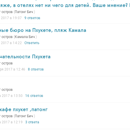
яже, в отелях нет ни чего для детей. Ваше мнение? И
т остров
(
Патонг Бич
)
 2017 в 19:07
9 ответов
ые бюро на Пхукете, пляж Камала
т остров
(
Камала Бич
)
 2017 в 14:22
Ответить
чательности Пхукета
т остров
ря 2017 в 12:46
8 ответов
т остров
а 2017 в 13:50
16 ответов
кафе пхукет ,патонг
т остров
(
Патонг Бич
)
а 2017 в 12:19
3 ответа