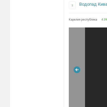
Водопад Кив
2
Карелия республика
4.39