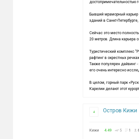
достопримечательностью г
Бывший мраморный карьер -
зданий в Санкт-Петербурге
Сейчас это место полность
20 метров. Длина карьера о
Туристический комплекс "Р
рафтинг в окрестных речка
Также популярен дайвинг -
его очень интересно иссле
В целом, горный парк «Рус
Карелии делают этот куро
Остров Кижи
4
Кижи
4.49
5
1