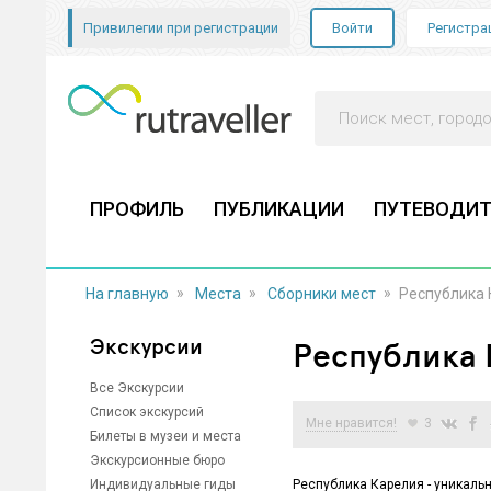
Привилегии при регистрации
Войти
Регистра
ПРОФИЛЬ
ПУБЛИКАЦИИ
ПУТЕВОДИТ
»
»
»
На главную
Места
Сборники мест
Республика 
Экскурсии
Республика 
Все Экскурсии
Список экскурсий
Мне нравится!
3
Билеты в музеи и места
Экскурсионные бюро
Индивидуальные гиды
Республика Карелия - уникаль