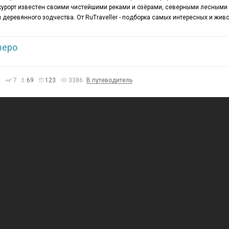
 курорт известен своими чистейшими реками и озёрами, северными лесным
деревянного зодчества. От RuTraveller - подборка самых интересных и жив
зеро
7
69
123
3386
В путеводитель