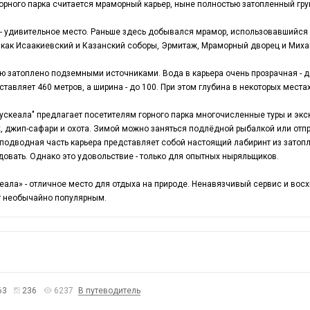
орного парка считается мраморный карьер, ныне полностью затопленный гр
 удивительное место. Раньше здесь добывался мрамор, использовавшийся п
, как Исаакиевский и Казанский соборы, Эрмитаж, Мраморный дворец и Миха
ю затоплено подземными источниками. Вода в карьера очень прозрачная - д
ставляет 460 метров, а ширина - до 100. При этом глубина в некоторых места
ускеала" предлагает посетителям горного парка многочисленные туры и экс
х, джип-сафари и охота. Зимой можно заняться подлёдной рыбалкой или отп
 подводная часть карьера представляет собой настоящий лабиринт из затопл
довать. Однако это удовольствие - только для опытных ныряльщиков.
кеала» - отличное место для отдыха на природе. Ненавязчивый сервис и вос
рт необычайно популярным.
63
236
6237
В путеводитель