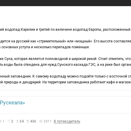
ий водопад Карелии и третий по величине водопад Европы, расположенный 
дится на русский как «стремительный» или «мощный». Его высота составля
 основных уступа и несколько перепадов поменьше.
е Суна, которая является полноводной и широкой рекой. Стоит отметить, чт
сть воды была отведена для нужд Сунского каскада ГЭС, а на реке был орган
нный заповедник. К самому водопаду можно подойти только с восточной с
 природы и дендрарий. На территории заповедника работают кафе и магази
«Рускеала»
1
2
54
436
3311
В путеводитель