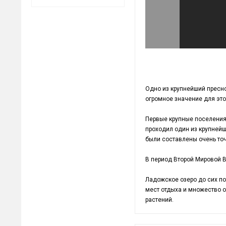
Одно из крупнейший пресно
огромное значение для это
Первые крупные поселения 
проходил один из крупнейши
были составлены очень то
В период Второй Мировой В
Ладожское озеро до сих по
мест отдыха и множество о
растений.