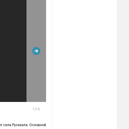
1
/16
от села Рускеала. Основной