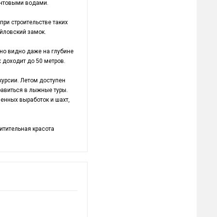
унтовыми водами.
ри строительстве таких
йловский замок.
но видно даже на глубине
х доходит до 50 метров.
курсии. Летом доступен
равиться в лыжные туры.
енных выработок и шахт,
хитительная красота