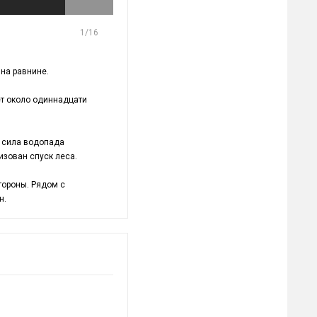
1
/16
на равнине.
ет около одиннадцати
о сила водопада
изован спуск леса.
тороны. Рядом с
н.