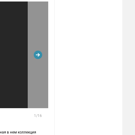
1
/16
нная в нем коллекция