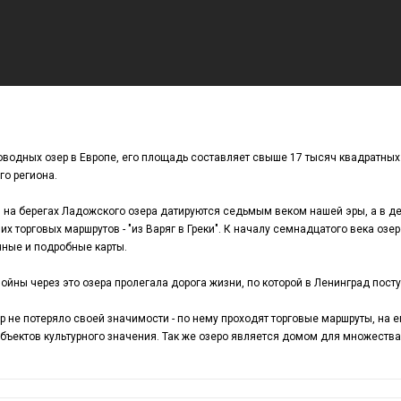
водных озер в Европе, его площадь составляет свыше 17 тысяч квадратных
го региона.
на берегах Ладожского озера датируются седьмым веком нашей эры, а в де
х торговых маршрутов - "из Варяг в Греки". К началу семнадцатого века озе
чные и подробные карты.
ойны через это озера пролегала дорога жизни, по которой в Ленинград пост
р не потеряло своей значимости - по нему проходят торговые маршруты, на е
бъектов культурного значения. Так же озеро является домом для множества