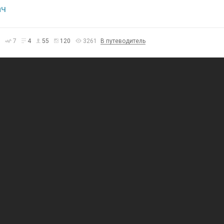
ач
7
4
55
120
3261
В путеводитель