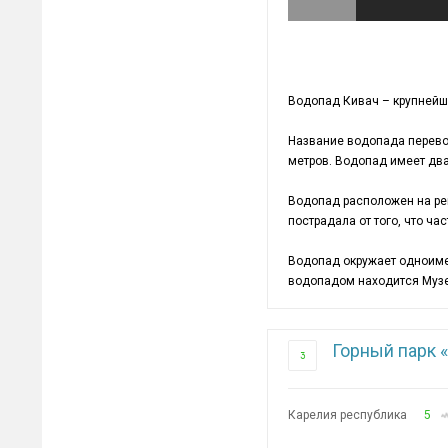
Водопад Кивач – крупнейш
Название водопада перево
метров. Водопад имеет два
Водопад расположен на рек
пострадала от того, что ча
Водопад окружает одноиме
водопадом находится Музей
Горный парк 
3
Карелия республика
5