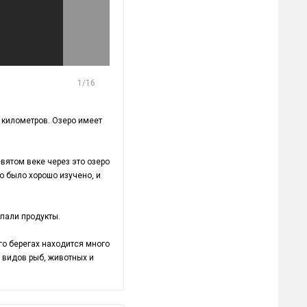
1
/16
 километров. Озеро имеет
вятом веке через это озеро
ро было хорошо изучено, и
упали продукты.
го берегах находится много
 видов рыб, животных и