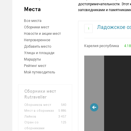
достопримечательности. Этот
Места
заповедниками и памятниками 
Все места
Ладожское о
Сборники мест
1
Новости и акции мест
Непроверенное
Карелия республика
4.18
Добавить место
Улицы и площади
Маршруты
Рейтинг мест
Мой путеводитель
Сборники мест
Rutraveller
Сборников мест
540
Мест в сборниках
5 886
Лайков
3 457
Стран со
125
сборниками