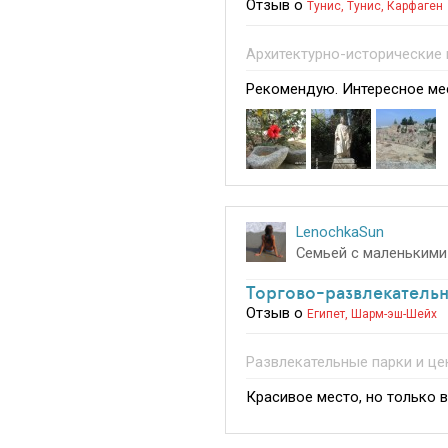
Отзыв о
Тунис
,
Тунис
,
Карфаген
Архитектурно-исторические
Рекомендую. Интересное ме
LenochkaSun
Семьей с маленькими
Торгово-развлекатель
Отзыв о
Египет
,
Шарм-эш-Шейх
Развлекательные парки и це
Красивое место, но только в