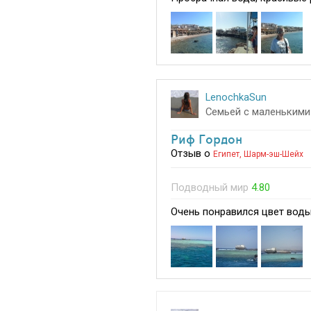
LenochkaSun
Семьей с маленькими
Риф Гордон
Отзыв о
Египет
,
Шарм-эш-Шейх
Подводный мир
4.80
Очень понравился цвет воды