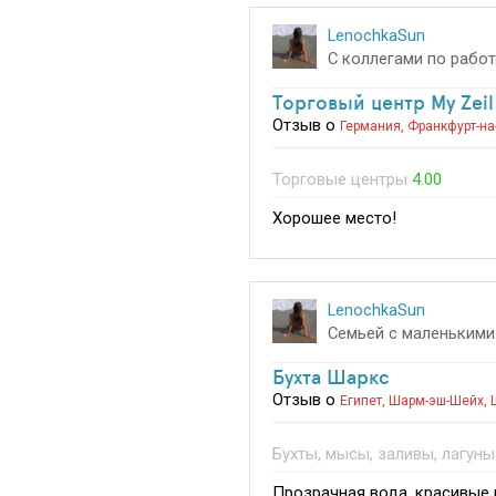
LenochkaSun
С коллегами по работ
Торговый центр My Zeil
Отзыв о
Германия
,
Франкфурт-на
Торговые центры
4.00
Хорошее место!
LenochkaSun
Семьей с маленькими
Бухта Шаркс
Отзыв о
Египет
,
Шарм-эш-Шейх
,
Бухты, мысы, заливы, лагуны
Прозрачная вода, красивые