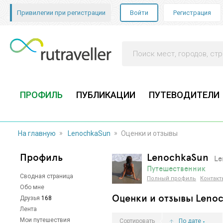
Привилегии при регистрации
Войти
Регистрация
ПРОФИЛЬ
ПУБЛИКАЦИИ
ПУТЕВОДИТЕЛИ
»
»
На главную
LenochkaSun
Оценки и отзывы
Профиль
LenochkaSun
Le
Путешественник
Сводная страница
Полный профиль
Контакт
Обо мне
Оценки и отзывы Leno
Друзья
168
Лента
Мои путешествия
Сортировать
По дате