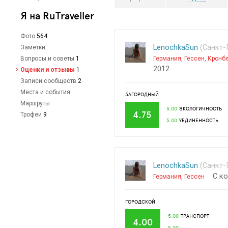
Я на RuTraveller
Фото
564
LenochkaSun
(Санкт-П
Заметки
Вопросы и советы
1
Германия
,
Гессен
,
Кронбе
2012
Оценки и отзывы
1
Записи сообществ
2
Места и события
ЗАГОРОДНЫЙ
Маршруты
5.00
ЭКОЛОГИЧНОСТЬ
4.75
Трофеи
9
5.00
УЕДИНЕННОСТЬ
LenochkaSun
(Санкт-П
С к
Германия
,
Гессен
ГОРОДСКОЙ
5.00
ТРАНСПОРТ
4.00
5.00