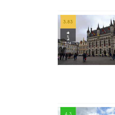
3.83
5
174
4.3