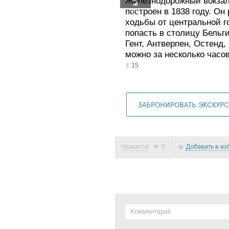
Железнодорожный вокзал
построен в 1838 году. Он
85
ходьбы от центральной г
попасть в столицу Бельги
Гент, Антверпен, Остенд,
можно за несколько часо
15
ЗАБРОНИРОВАТЬ ЭКСКУР
Нравится
0
Добавить в из