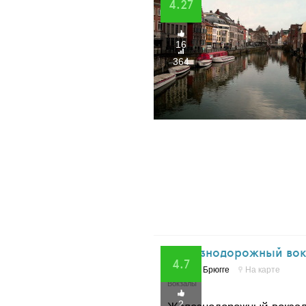
4.27
16
364
Железнодорожный вок
4.7
Бельгия
,
Брюгге
На карте
Вокзалы
2