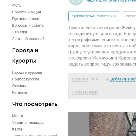
Индивидуальный гид Валер
Фото
Новости и акции
ЗАБРОНИРОВАТЬ ЭКСКУРСИЮ
СПРОС
Где поселиться
Вопросы и советы
Тематическая экскурсия Жемчу
Заметки
от индивидуального гида Валер
Лента обновлений
фотографиями, списком посеща
карте, советами, что взять с с
Города и
группу, с указанием продолжит
экскурсию Жемчужина Королевс
курорты
задать вопрос гиду, связавшис
Города и курорты
Подбор курорта
Нравится
0
Добавить в из
Отзывы
Показать карту
Регионы
Что посмотреть
Места
Улицы и площади
Карта