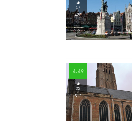
17
420
4.49
23
512