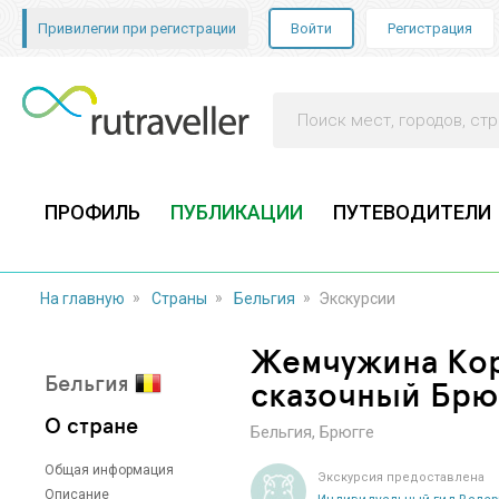
Привилегии при регистрации
Войти
Регистрация
ПРОФИЛЬ
ПУБЛИКАЦИИ
ПУТЕВОДИТЕЛИ
»
»
»
На главную
Страны
Бельгия
Экскурсии
Жемчужина Кор
Бельгия
сказочный Брю
О стране
Бельгия
,
Брюгге
Общая информация
Экскурсия предоставлена
Описание