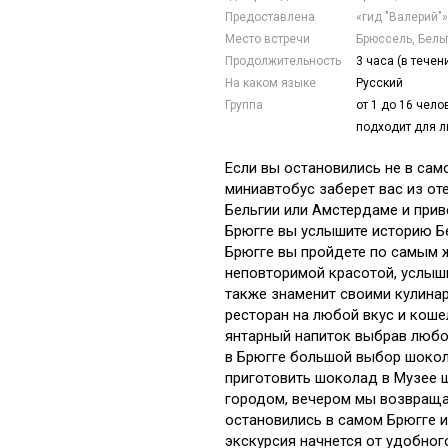
Предоставлена
«гид "Валерий"»
Место встречи
Брюссель, Бель
Продолжительность
3 часа (в течен
На каком языке
Русский
Группа
от 1 до 16 чел
подходит для л
Если вы остановились не в сам
миниавтобус заберет вас из о
Бельгии или Амстердаме и прив
Брюгге вы услышите историю Бе
Брюгге вы пройдете по самым 
неповторимой красотой, услыш
также знаменит своими кулина
ресторан на любой вкус и коше
янтарный напиток выбрав любо
в Брюгге большой выбор шокола
приготовить шоколад в Музее 
городом, вечером мы возвраща
остановились в самом Брюгге и
экскурсия начнется от удобного